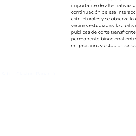
importante de alternativas 
continuación de esa interacc
estructurales y se observa l
vecinas estudiadas, lo cual s
públicas de corte transfront
permanente binacional entre 
empresarios y estudiantes de
Suscríbase al IAI
l Saber, Clayton, Panamá.
Para estar al tanto de las not
reuniones y proyectos desarr
otros eventos de interés.