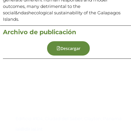
outcomes, many detrimental to the
social&ndashecological sustainability of the Galapagos
Islands.
Archivo de publicación
Descargar
Contacto
Edificio #104, Ciudad del Saber, Clayton, Panamá.
iai@dir.iai.int