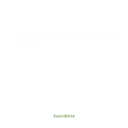
Contacto
Edificio #104, Ciudad del Saber, Clayton, Panamá.
iai@dir.iai.int
Suscríbase al IAI
Para estar al tanto de las noticias, eventos,
reuniones y proyectos desarrollados por el
IAI y otros eventos de interés.
Suscribirse