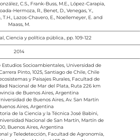
González, C.S., Frank-Buss, M.E., López-Carapia,
oada-Hermoza, R., Benet, D., Venegas, Y.,
.H., Lazos-Chavero, E., Noellemeyer, E. and
Maass, M.
, Ciencia y política pública., pp. 109-122
2014
de Estudios Socioambientales, Universidad de
Carrera Pinto, 1025, Santiago de Chile, Chile
cosistemas y Paisajes Rurales, Facultad de
idad Nacional de Mar del Plata, Ruta 226 km
rovincia de Buenos Aires, Argentina
iversidad de Buenos Aires, Av. San Martín
Buenos Aires, Argentina
oria de la Ciencia y la Técnica José Babini,
iversidad Nacional de San Martín, Martín de
100, Buenos Aires, Argentina
ional y Teledetección, Facultad de Agronomía,