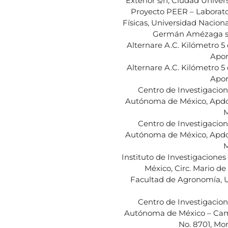
Exterior s/n, Ciudad Univers
Proyecto PEER – Laborator
Físicas, Universidad Naciona
Germán Amézaga s/n.
Alternare A.C. Kilómetro 5
Apor
Alternare A.C. Kilómetro 5
Apor
Centro de Investigacion
Autónoma de México, Apdo. 
M
Centro de Investigacion
Autónoma de México, Apdo. 
M
Instituto de Investigacione
México, Circ. Mario de 
Facultad de Agronomía, U
Centro de Investigacion
Autónoma de México – Camp
No. 8701, Mo