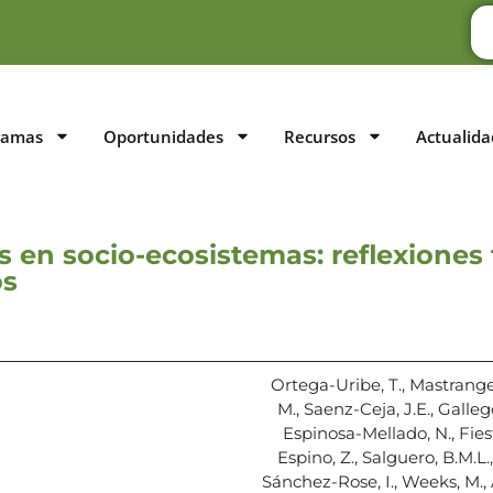
ramas
Oportunidades
Recursos
Actualida
s en socio-ecosistemas: reflexiones 
os
Ortega-Uribe, T., Mastrangelo,
M., Saenz-Ceja, J.E., Galleg
Espinosa-Mellado, N., Fiest
Espino, Z., Salguero, B.M.L.
Sánchez-Rose, I., Weeks, M., 