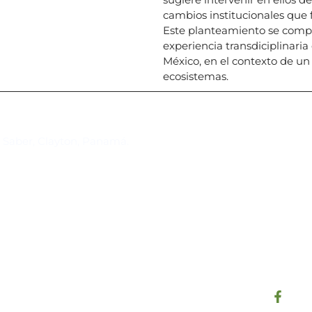
cambios institucionales que f
Este planteamiento se comp
experiencia transdiciplinaria
México, en el contexto de un
ecosistemas.
Suscríbase al IAI
l Saber, Clayton, Panamá.
Para estar al tanto de las not
reuniones y proyectos desarr
otros eventos de interés.