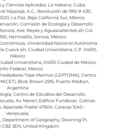
s y Ciencias Aplicadas, La Habana, Cuba.
al Niparajá, A.C., Revolución de 1910 # 430,
3020, La Paz, Baja California Sur, México.
ervación, Comisión de Ecología y Desarrollo
Sonora, Ave. Reyes y Aguascalientes s/n Col.
190, Hermosillo, Sonora, México.
s Económicas, Universidad Nacional Autónoma
la Cueva s/n, Ciudad Universitaria, C.P. 04510,
México
Ciudad Universitaria, 04510 Ciudad de México,
trito Federal, México
 Predadores Tope Marinos (LEPTOMA), Centro
NICET), Blvd. Brown 2915, Puerto Madryn,
Argentina
logía, Centro de Estudios del Desarrollo,
zuela, Av. Neverí, Edificio Fundavac. Colinas
s. Apartado Postal 47604. Caracas 1040 –
Venezuela.
e, Department of Geography, Downing PI,
 CB2 3EN, United Kingdom