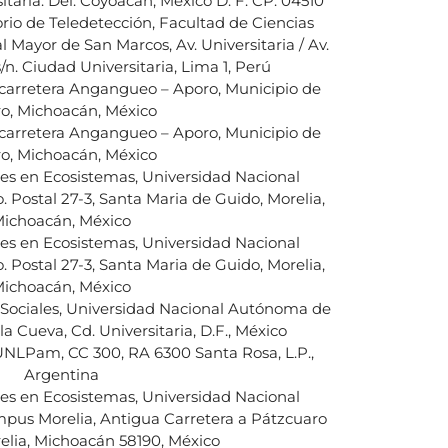
itaria. Del. Coyoacán, México D. F. CP. 04510
io de Teledetección, Facultad de Ciencias
l Mayor de San Marcos, Av. Universitaria / Av.
 Ciudad Universitaria, Lima 1, Perú
 carretera Angangueo – Aporo, Municipio de
o, Michoacán, México
 carretera Angangueo – Aporo, Municipio de
o, Michoacán, México
es en Ecosistemas, Universidad Nacional
Postal 27-3, Santa Maria de Guido, Morelia,
ichoacán, México
es en Ecosistemas, Universidad Nacional
Postal 27-3, Santa Maria de Guido, Morelia,
ichoacán, México
s Sociales, Universidad Nacional Autónoma de
la Cueva, Cd. Universitaria, D.F., México
NLPam, CC 300, RA 6300 Santa Rosa, L.P.,
Argentina
es en Ecosistemas, Universidad Nacional
us Morelia, Antigua Carretera a Pátzcuaro
relia, Michoacán 58190, México