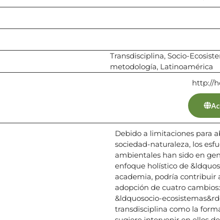
Transdisciplina, Socio-Ecosis
metodología, Latinoamérica
http://h
Ac
Debido a limitaciones para a
sociedad-naturaleza, los esf
ambientales han sido en gen
enfoque holístico de &ldquo
academia, podría contribuir 
adopción de cuatro cambios: 
&ldquosocio-ecosistemas&rdq
transdisciplina como la form
sugiere intervenir en ellos de