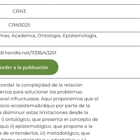
CRN3
CRN3025
temas, Academia, Ontologia, Epistemología,
dl.handle.net/11336/43261
ceder a la publicación
bordar la complejidad de la relación
uerzos para solucionar los problemas
eral infructuosos. Aquí proponemos que el
socio-ecosistema&rdquo por parte de la
a disminuir estas limitaciones desde la
i) ontológico, que presenta el concepto de
uo ii) epistemológico, que propone a la
a de entenderlos, iii) metodológico, que
 forma participativa y adaptativa y, iv)