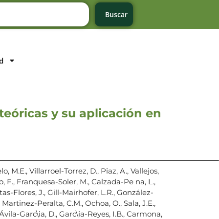
Buscar
d
teóricas y su aplicación en
 M.E., Villarroel-Torrez, D., Piaz, A., Vallejos,
o, F., Franquesa-Soler, M., Calzada-Pe na, L.,
as-Flores, J., Gill-Mairhofer, L.R., González-
, Martinez-Peralta, C.M., Ochoa, O., Sala, J.E.,
Ávila-Garc\ia, D., Garc\ia-Reyes, I.B., Carmona,