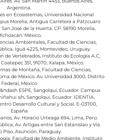
ires. Av. San Martín 4453, Buenos Aires,
Argentina.
es en Ecosistemas, Universidad Nacional
s Morelia, Antigua Carretera a Pátzcuaro
 San José de la Huerta. CP. 58190 Morelia,
ichoacán. México.
iencias Ambientales, Facultad de Ciencias,
blica, Iguá 4225, Montevideo, Uruguay.
n de Vertebrados, Instituto de Ecología A.C,
 Coatepec 351, 91070, Xalapa, México.
emas de Montaña, Facultad de Ciencias,
ma de México. Av. Universidad 3000, Distrito
Federal, México
 &ndash ESPE, Sangolquí, Ecuador. Campus
umiñahui s/n, Sangolquí, Ecuador. IDENTIA,
entro Desarrollo Cultural y Social, E-03700,
España
uanos, Av. Horacio Urteaga 694, Lima, Perú.
blica, Av. Artigas entre San Estanislao y Vía
o Piso, Asunción, Paraguay.
gía, Facultad de Medio Ambiente, Instituto