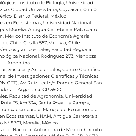
ógicas, Instituto de Biología, Universidad
co, Ciudad Universitaria, Coyoacán, 04510,
xico, Distrito Federal, México
es en Ecosistemas, Universidad Nacional
s Morelia, Antigua Carretera a Pátzcuaro
n, México Instituto de Economía Agraria,
de Chile, Casilla 567, Valdivia, Chile
féricos y ambientales, Facultad Regional
ológica Nacional, Rodríguez 273, Mendoza,
Argentina
as, Sociales y Ambientales, Centro Científico
al de Investigaciones Científicas y Técnicas
ICET), Av. Ruiz Leal s/n Parque General San
ndoza – Argentina. CP 5500.
les. Facultad de Agronomía, Universidad
Ruta 35, km.334, Santa Rosa, La Pampa,
municación para el Manejo de Ecosistemas,
 en Ecosistemas, UNAM, Antigua Carretera a
o N° 8701, Morelia, México
rsidad Nacional Autónoma de México. Circuito