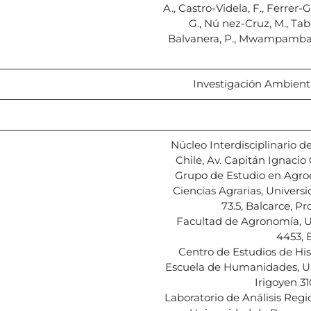
A., Castro-Videla, F., Ferrer-
G., Nú nez-Cruz, M., Tab
Balvanera, P., Mwampamba, T
Investigación Ambiental
Núcleo Interdisciplinario 
Chile, Av. Capitán Ignacio 
Grupo de Estudio en Agroe
Ciencias Agrarias, Univers
73.5, Balcarce, P
Facultad de Agronomía, Un
4453, 
Centro de Estudios de Hist
Escuela de Humanidades, Un
Irigoyen 3
Laboratorio de Análisis Reg