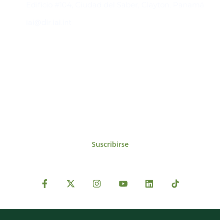
Edificio #104, Ciudad del Saber, Clayton, Panamá.
iai@dir.iai.int
Suscríbase al IAI
Para estar al tanto de las noticias, eventos,
reuniones y proyectos desarrollados por el
IAI y otros eventos de interés.
Suscribirse