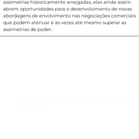
assimetrias historicamente arraigadas, elas ainda assim
abrem oportunidades para o desenvolvimento de novas
abordagens de envolvimento nas negociações comerciais
que podem atenuar e às vezes até mesmo superar as
assimetrias de poder.
Contacto
Edificio #104, Ciudad del Saber, Clayton, Panamá.
iai@dir.iai.int
Suscríbase al IAI
Para estar al tanto de las noticias, eventos,