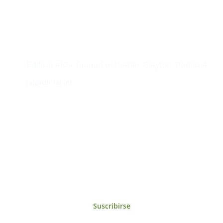
Contacto
Edificio #104, Ciudad del Saber, Clayton, Panamá.
iai@dir.iai.int
Suscríbase al IAI
Para estar al tanto de las noticias, eventos,
reuniones y proyectos desarrollados por el
IAI y otros eventos de interés.
Suscribirse