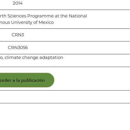
2014
Earth Sciences Programme at the National
ous University of Mexico
CRN3
CRN3056
co, climate change adaptation
ceder a la publicación
icias, eventos,