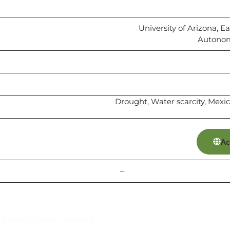
University of Arizona, 
Autonom
Drought, Water scarcity, Mexi
Ac
–
Suscríbase al IAI
l Saber, Clayton, Panamá.
Para estar al tanto de las not