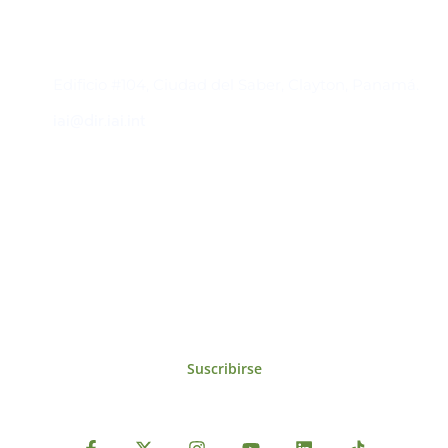
Contacto
Edificio #104, Ciudad del Saber, Clayton, Panamá.
iai@dir.iai.int
Suscríbase al IAI
Para estar al tanto de las noticias, eventos,
reuniones y proyectos desarrollados por el
IAI y otros eventos de interés.
Suscribirse