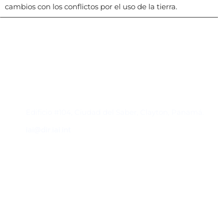
cambios con los conflictos por el uso de la tierra.
Contacto
Edificio #104, Ciudad del Saber, Clayton, Panamá.
iai@dir.iai.int
Suscríbase al IAI
Para estar al tanto de las noticias, eventos,
reuniones y proyectos desarrollados por el
IAI y otros eventos de interés.