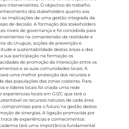
ders intervenientes. O objectivo do trabalho
 conhecimento dos stakeholders quanto aos
e as implicações de uma gestão integrada da
esso de decisão. A formação dos stakeholders
ntes níveis de governança e foi concebida para
tervenientes na compreensão da realidade e
ira do Uruguai, acções de prevenção e
tude e sustentabilidade destas áreas e das
a sua participação na formação os
acidades de promoção da interacção entre os
amentais e as suas comunidades locais. A
para uma melhor protecção dos recursos e
a das populações das zonas costeiras. Para
s e líderes locais foi criada uma rede
 experiencias locais em GIZC que terá o
ustentável os recursos naturais de cada área.
 compromisso para o futuro na gestão destas
omoção de sinergias. A ligação promovida por
e troca de experiências e conhecimentos
a academia terá uma importância fundamental