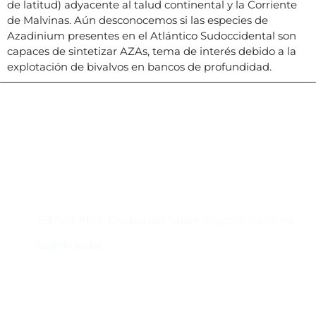
de latitud) adyacente al talud continental y la Corriente
de Malvinas. Aún desconocemos si las especies de
Azadinium presentes en el Atlántico Sudoccidental son
capaces de sintetizar AZAs, tema de interés debido a la
explotación de bivalvos en bancos de profundidad.
Contacto
Edificio #104, Ciudad del Saber, Clayton, Panamá.
iai@dir.iai.int
Suscríbase al IAI
Para estar al tanto de las noticias, eventos,