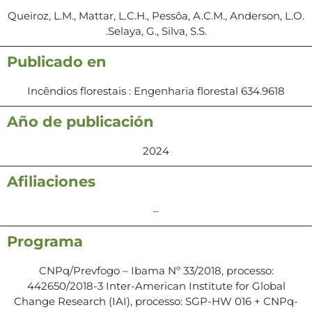
Queiroz, L.M., Mattar, L.C.H., Pessôa, A.C.M., Anderson, L.O.
.Selaya, G., Silva, S.S.
Publicado en
Incêndios florestais : Engenharia florestal 634.9618
Año de publicación
2024
Afiliaciones
–
Programa
CNPq/Prevfogo – Ibama Nº 33/2018, processo:
442650/2018-3 Inter-American Institute for Global
Change Research (IAI), processo: SGP-HW 016 + CNPq-