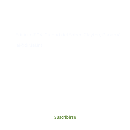
Contacto
Edificio #104, Ciudad del Saber, Clayton, Panamá.
iai@dir.iai.int
Suscríbase al IAI
Para estar al tanto de las noticias, eventos,
reuniones y proyectos desarrollados por el
IAI y otros eventos de interés.
Suscribirse