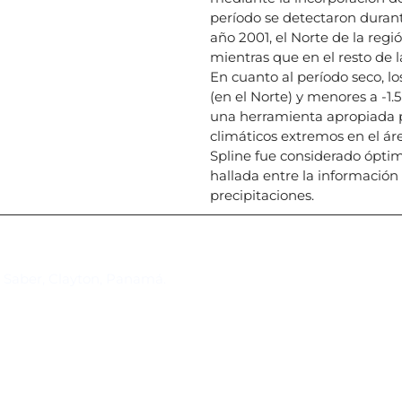
período se detectaron durant
año 2001, el Norte de la regió
mientras que en el resto de l
En cuanto al período seco, los
(en el Norte) y menores a -1.5
una herramienta apropiada pa
climáticos extremos en el ár
Spline fue considerado óptimo
hallada entre la información 
precipitaciones.
Suscríbase al IAI
l Saber, Clayton, Panamá.
Para estar al tanto de las not
reuniones y proyectos desarr
otros eventos de interés.