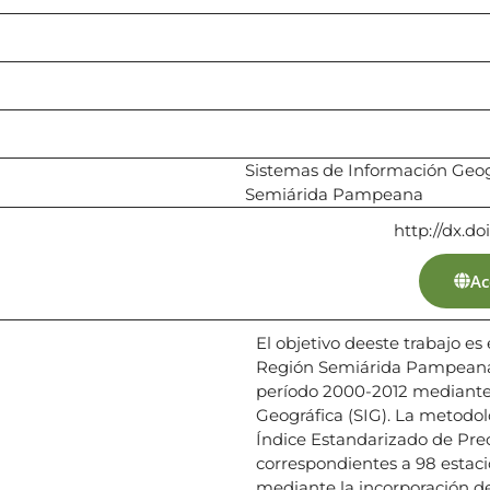
Sistemas de Información Geogr
Semiárida Pampeana
http://dx.do
Ac
El objetivo deeste trabajo es
Región Semiárida Pampeana 
período 2000-2012 mediante 
Geográfica (SIG). La metodolo
Índice Estandarizado de Prec
correspondientes a 98 estacio
mediante la incorporación de