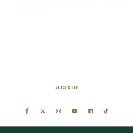
Edificio #104, Ciudad del Saber, Clayton, Panamá.
iai@dir.iai.int
Suscríbase al IAI
Para estar al tanto de las noticias, eventos,
reuniones y proyectos desarrollados por el
IAI y otros eventos de interés.
Suscribirse