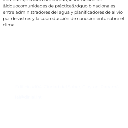
&ldquocomunidades de práctica&rdquo binacionales
entre administradores del agua y planificadores de alivio
por desastres y la coproducción de conocimiento sobre el
clima.
Contacto
Edificio #104, Ciudad del Saber, Clayton, Panamá.
iai@dir.iai.int
Suscríbase al IAI
Para estar al tanto de las noticias, eventos,