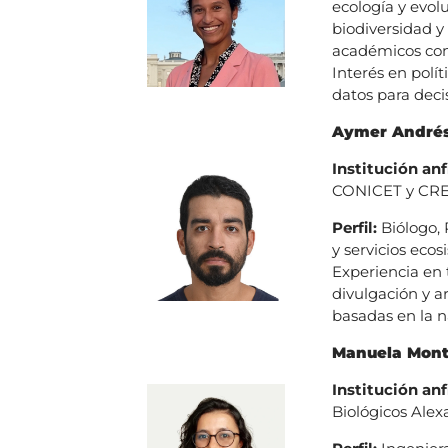
ecología y evol
biodiversidad y
académicos con 
Interés en polí
datos para deci
Aymer Andrés
Institución anf
CONICET y CR
Perfil:
Biólogo, 
y servicios eco
Experiencia en 
divulgación y a
basadas en la n
Manuela Monto
Institución anf
Biológicos Ale