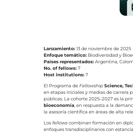
Lanzamiento:
13 de noviembre de 2025
Enfoque temático:
Biodiversidad y Bio
Países representados:
Argentina, Colom
No. of fellows:
7
Host institutions:
7
El Programa de
Fellowship
Science, Tec
en etapas iniciales y medias de carrera pa
públicas. La cohorte 2025–2027 es la pr
bioeconomía
, en respuesta a la demand
la asesoría científica en áreas de alta re
Los
fellows
combinan formación en diploma
enfoques transdisciplinarios con estanci