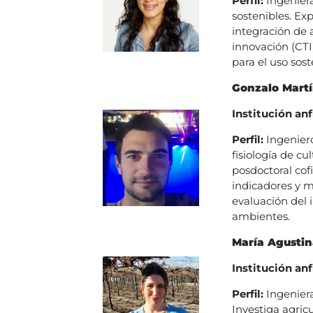
Perfil:
Ingeniera
sostenibles. Ex
integración de 
innovación (CTI
para el uso sost
Gonzalo Martí
Institución anf
Perfil:
Ingenier
fisiología de cu
posdoctoral co
indicadores y 
evaluación del 
ambientes.
María Agustin
Institución anf
Perfil:
Ingeniera
Investiga agricu