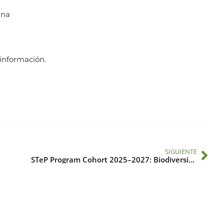
ina
 información.
SIGUIENTE
STeP Program Cohort 2025–2027: Biodiversity and Bioeconomy