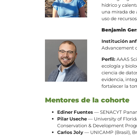
hídrico y calent
una mirada de a
uso de recursos 
Benjamin Ger
Institución anf
Advancement o
Perfil:
AAAS Sci
ecología y biolo
ciencia de datos
evidencia, inte
fortalecer la to
Mentores de la cohorte
Ediner Fuentes
— SENACYT Pan
Pilar Useche
— University of Florid
Conservation & Development Pr
Carlos Joly
— UNICAMP (Brasil), Bra