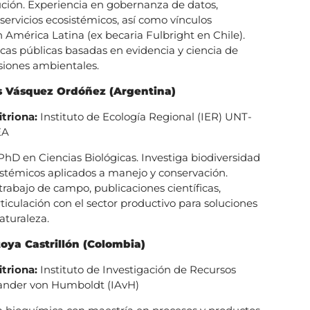
ución. Experiencia en gobernanza de datos,
 servicios ecosistémicos, así como vínculos
América Latina (ex becaria Fulbright en Chile).
ticas públicas basadas en evidencia y ciencia de
siones ambientales.
 Vásquez Ordóñez (Argentina)
itriona:
Instituto de Ecología Regional (IER) UNT-
EA
PhD en Ciencias Biológicas. Investiga biodiversidad
sistémicos aplicados a manejo y conservación.
trabajo de campo, publicaciones científicas,
rticulación con el sector productivo para soluciones
aturaleza.
ya Castrillón (Colombia)
itriona:
Instituto de Investigación de Recursos
xander von Humboldt (IAvH)