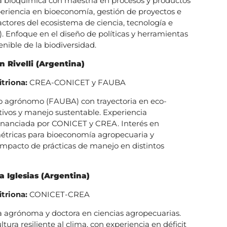
 bioquímica con maestría en procesos y productos
periencia en bioeconomía, gestión de proyectos e
actores del ecosistema de ciencia, tecnología e
). Enfoque en el diseño de políticas y herramientas
enible de la biodiversidad.
n Rivelli (Argentina)
itriona:
CREA-CONICET y FAUBA
o agrónomo (FAUBA) con trayectoria en eco-
ltivos y manejo sustentable. Experiencia
financiada por CONICET y CREA. Interés en
métricas para bioeconomía agropecuaria y
impacto de prácticas de manejo en distintos
a Iglesias (Argentina)
itriona:
CONICET-CREA
 agrónoma y doctora en ciencias agropecuarias.
ltura resiliente al clima, con experiencia en déficit