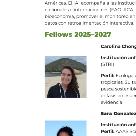
Américas. El IAI acompaña a las instituc
nacionales e internacionales (FAO, IICA,
bioeconomía, promover el monitoreo en la
datos con retroalimentación interactiva.
Fellows 2025–2027
Carolina Chon
Institución anf
(STRI)
Perfil:
Ecóloga 
tropicales. Su t
pesca sostenibl
énfasis en espe
evidencia.
Sara Gonzale
Institución anf
Perfil:
AAAS Sci