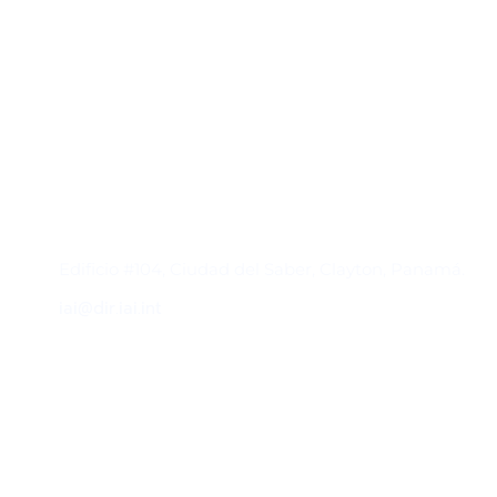
Contacto
Edificio #104, Ciudad del Saber, Clayton, Panamá.
iai@dir.iai.int
Suscríbase al IAI
Para estar al tanto de las noticias, eventos,
reuniones y proyectos desarrollados por el
IAI y otros eventos de interés.