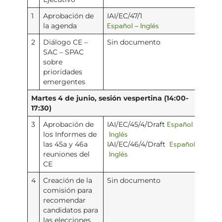
1
Aprobación de
IAI/EC/47/1
Español
Inglés
la agenda
–
2
Diálogo CE –
Sin documento
SAC – SPAC
sobre
prioridades
emergentes
Martes 4 de junio, sesión vespertina (14:00-
17:30)
Español
3
Aprobación de
IAI/EC/45/4/Draft
–
Inglés
los Informes de
Español
las 45a y 46a
IAI/EC/46/4/Draft
–
Inglés
reuniones del
CE
4
Creación de la
Sin documento
comisión para
recomendar
candidatos para
las elecciones