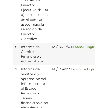
contrato del
Director
Ejecutivo del IAI
d) Participación
en el comité
asesor para la
selección del
Director
Científico
Español
Inglés
6
Informe del
IAI/EC/47/6
–
Comité
Financiero y
Administrativo
Español
Inglés
7
Informe de
IAI/EC/47/7
–
auditoría y
aprobación del
Informe sobre
el Estado
Financiero.
Temas
financieros a ser
elevados a la