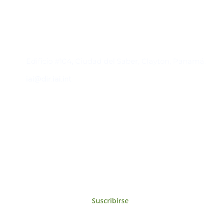
Contacto
Edificio #104, Ciudad del Saber, Clayton, Panamá.
iai@dir.iai.int
Suscríbase al IAI
Para estar al tanto de las noticias, eventos,
reuniones y proyectos desarrollados por el
IAI y otros eventos de interés.
Suscribirse