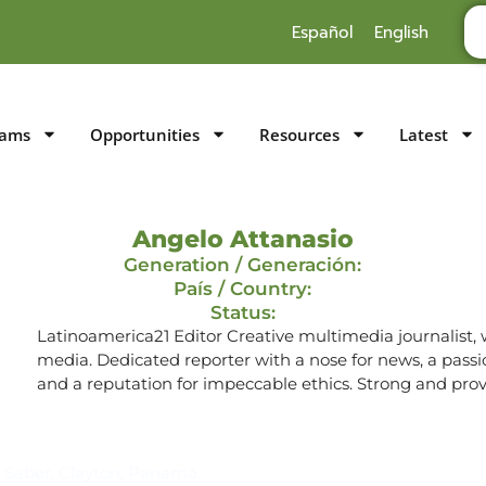
Español
English
rams
Opportunities
Resources
Latest
Angelo Attanasio
Generation / Generación:
País / Country:
Status:
Latinoamerica21 Editor Creative multimedia journalist, w
media. Dedicated reporter with a nose for news, a passio
and a reputation for impeccable ethics. Strong and proven
Suscríbase al IAI
l Saber, Clayton, Panamá.
Para estar al tanto de las not