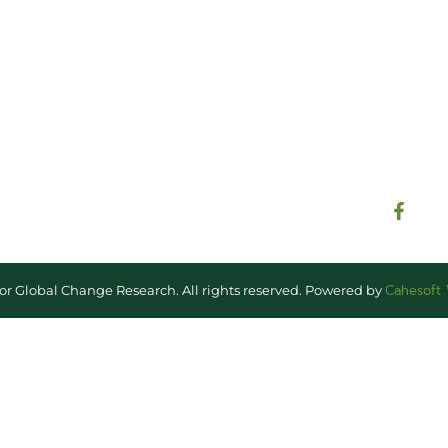
reuniones y proyectos desarr
otros eventos de interés.
Cahesoft
for Global Change Research. All rights reserved. Powered by