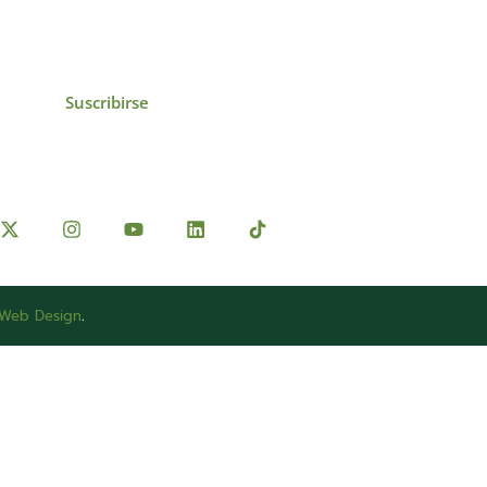
ollados por el IAI y
Suscribirse
 Web Design
.