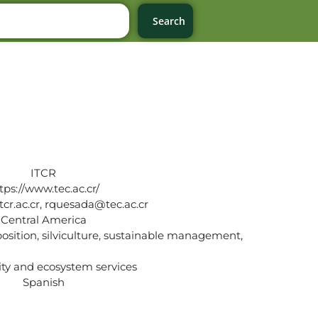
Search
ITCR
tps://www.tec.ac.cr/
cr.ac.cr, rquesada@tec.ac.cr
Central America
mposition, silviculture, sustainable management,
ity and ecosystem services
Spanish