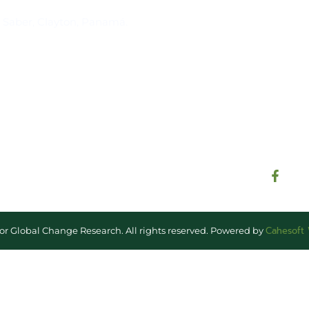
Suscríbase al IAI
l Saber, Clayton, Panamá.
Para estar al tanto de las not
reuniones y proyectos desarr
otros eventos de interés.
Cahesoft
for Global Change Research. All rights reserved. Powered by