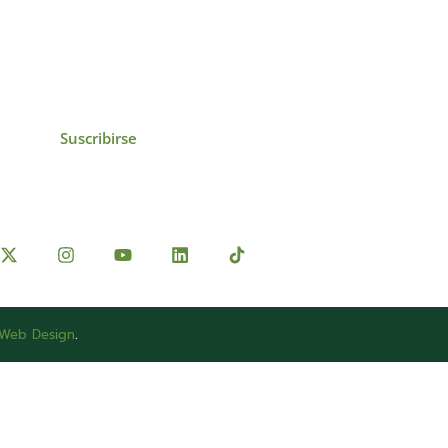
icias, eventos,
ollados por el IAI y
Suscribirse
 Web Design
.