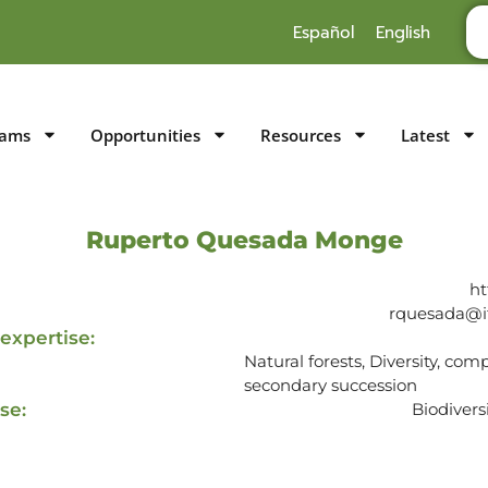
Español
English
rams
Opportunities
Resources
Latest
Ruperto Quesada Monge
ht
rquesada@it
expertise:
Natural forests, Diversity, co
secondary succession
se:
Biodivers