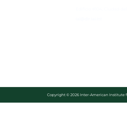
Contacto
Edificio #104, Ciudad de
iai@dir.iai.int
Copyright © 2026 Inter-American Institute 