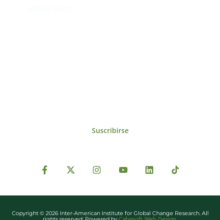
iai@dir.iai.int
Suscríbase al IAI
Para estar al tanto de las noticias, eventos,
reuniones y proyectos desarrollados por el
IAI y otros eventos de interés.
Suscribirse
Copyright © 2026 Inter-American Institute for Global Change Research. All
Cahesoft Web Design
rights reserved. Powered by
.