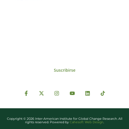
Suscríbase al IAI
Para estar al tanto de las noticias, eventos,
reuniones y proyectos desarrollados por el
IAI y otros eventos de interés.
Suscribirse
Copyright © 2026 Inter-American Institute for Global Change Research. All
Cahesoft Web Design
rights reserved. Powered by
.