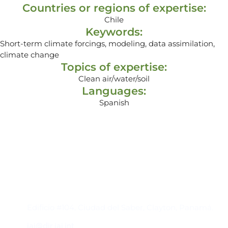
Countries or regions of expertise:
Chile
Keywords:
Short-term climate forcings, modeling, data assimilation,
climate change
Topics of expertise:
Clean air/water/soil
Languages:
Spanish
Contacto
Edificio #104, Ciudad del Saber, Clayton, Panamá.
iai@dir.iai.int