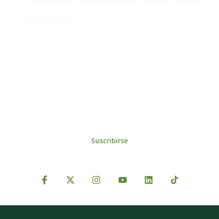
Edificio #104, Ciudad del Saber, Clayton, Panamá.
iai@dir.iai.int
Suscríbase al IAI
Para estar al tanto de las noticias, eventos,
reuniones y proyectos desarrollados por el
IAI y otros eventos de interés.
Suscribirse