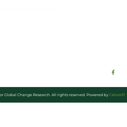
Suscríbase al IAI
l Saber, Clayton, Panamá.
Para estar al tanto de las not
reuniones y proyectos desarr
otros eventos de interés.
Cahesoft
for Global Change Research. All rights reserved. Powered by