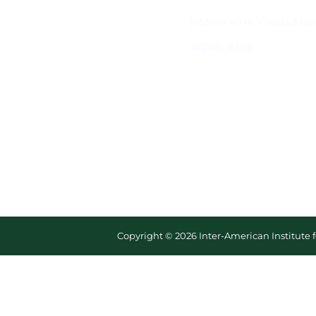
Contacto
Edificio #104, Ciudad de
iai@dir.iai.int
Copyright © 2026 Inter-American Institute 