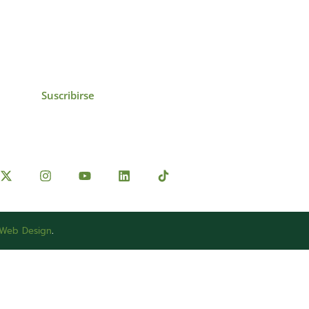
icias, eventos,
ollados por el IAI y
Suscribirse
 Web Design
.