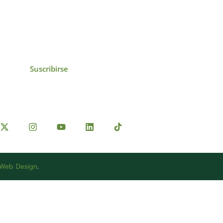
icias, eventos,
ollados por el IAI y
Suscribirse
 Web Design
.