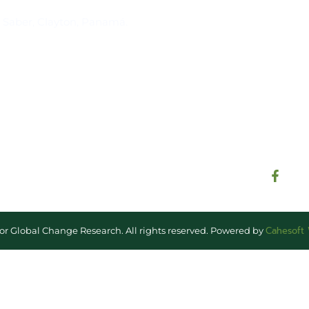
Suscríbase al IAI
l Saber, Clayton, Panamá.
Para estar al tanto de las not
reuniones y proyectos desarr
otros eventos de interés.
Cahesoft
for Global Change Research. All rights reserved. Powered by