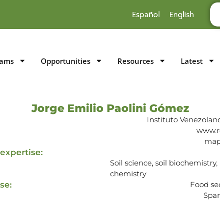
Español
English
rams
Opportunities
Resources
Latest
Jorge Emilio Paolini Gómez
Instituto Venezolano
www.re
map
expertise:
Soil science, soil biochemistry
chemistry
se:
Food sec
Span