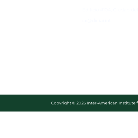
Contacto
Edificio #104, Ciudad de
iai@dir.iai.int
Copyright © 2026 Inter-American Institute 