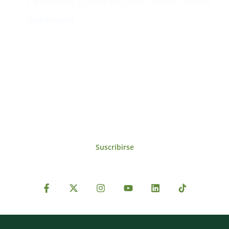
Edificio #104, Ciudad del Saber, Clayton, Panamá.
iai@dir.iai.int
Suscríbase al IAI
Para estar al tanto de las noticias, eventos,
reuniones y proyectos desarrollados por el
IAI y otros eventos de interés.
Suscribirse