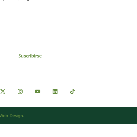
icias, eventos,
ollados por el IAI y
Suscribirse
 Web Design
.