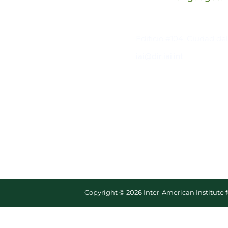
Contacto
Edificio #104, Ciudad de
iai@dir.iai.int
Copyright © 2026 Inter-American Institute 