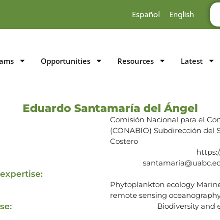
Español
English
rams
Opportunities
Resources
Latest
Eduardo Santamaría del Ángel
Comisión Nacional para el Con
(CONABIO) Subdirección del S
Costero
https:
santamaria@uabc.ed
expertise:
Phytoplankton ecology Marine 
remote sensing oceanography,
se:
Biodiversity and 