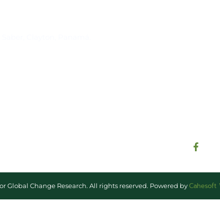
Suscríbase al IAI
l Saber, Clayton, Panamá.
Para estar al tanto de las not
reuniones y proyectos desarr
otros eventos de interés.
Cahesoft
for Global Change Research. All rights reserved. Powered by