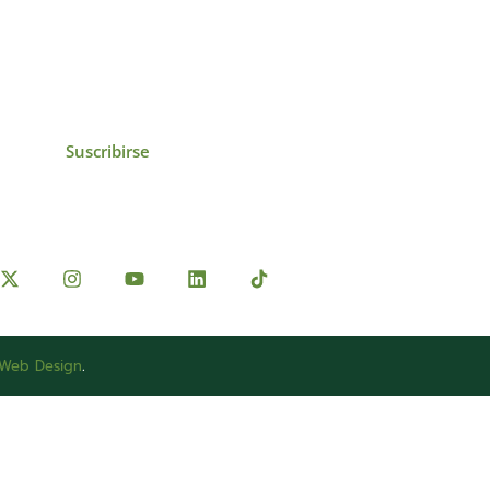
icias, eventos,
ollados por el IAI y
Suscribirse
 Web Design
.