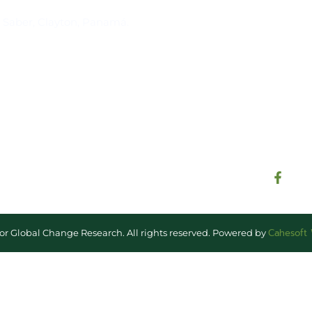
Suscríbase al IAI
l Saber, Clayton, Panamá.
Para estar al tanto de las not
reuniones y proyectos desarr
otros eventos de interés.
Cahesoft
for Global Change Research. All rights reserved. Powered by