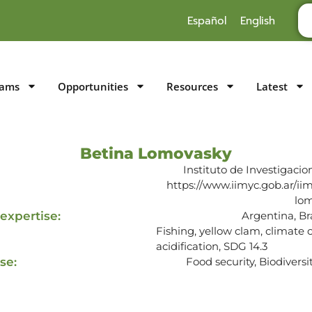
Español
English
rams
Opportunities
Resources
Latest
Betina Lomovasky
Instituto de Investigac
https://www.iimyc.gob.ar/ii
lo
expertise:
Argentina, Br
Fishing, yellow clam, climate 
acidification, SDG 14.3
se:
Food security, Biodivers