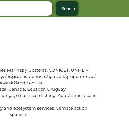
Search
iones Marinas y Costeras, CONICET, UNMDP
myc/es/grupos-de-investigacion/grupo-emccc/
movask@mdp.edu.ar
azil, Canada, Ecuador, Uruguay
change, small-scale fishing, Adaptation, ocean
ity and ecosystem services, Climate action
Spanish