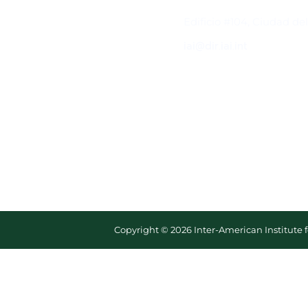
Contacto
Edificio #104, Ciudad de
iai@dir.iai.int
Copyright © 2026 Inter-American Institute 