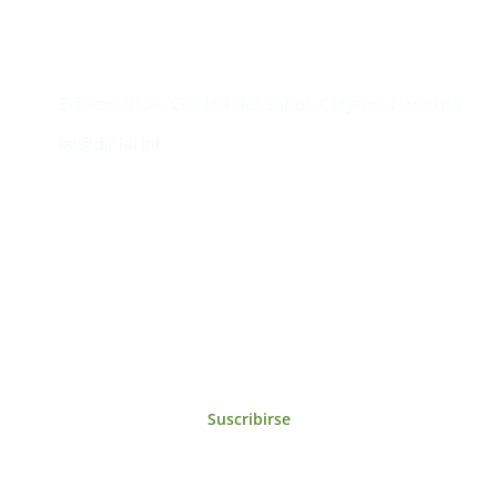
Contacto
Edificio #104, Ciudad del Saber, Clayton, Panamá.
iai@dir.iai.int
Suscríbase al IAI
Para estar al tanto de las noticias, eventos,
reuniones y proyectos desarrollados por el
IAI y otros eventos de interés.
Suscribirse