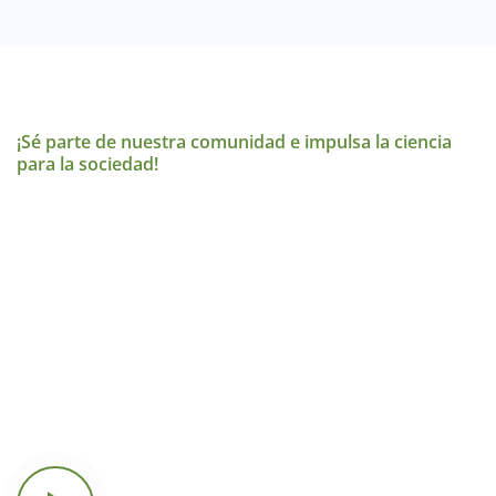
¡Sé parte de nuestra comunidad e impulsa la ciencia
para la sociedad!
Instituto Interamericano para la
Investigación del Cambio Global
Suscríbete al boletín del Instituto Interamericano para la
Investigación del Cambio Global y mantente informado
sobre investigaciones científicas, oportunidades académicas
y acciones regionales frente al cambio ambiental. Únete a
una red comprometida con la sostenibilidad y la
cooperación interamericana.