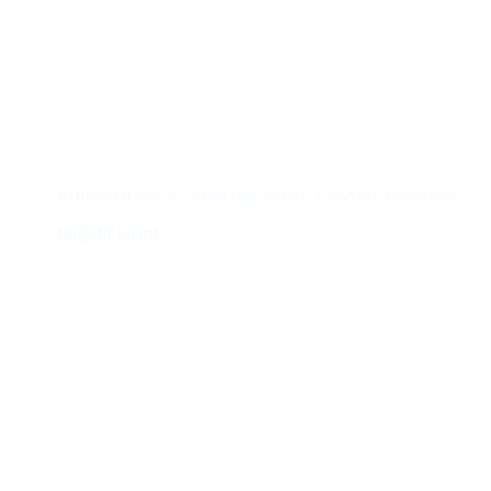
Contacto
Edificio #104, Ciudad del Saber, Clayton, Panamá.
iai@dir.iai.int
Suscríbase al IAI
Para estar al tanto de las noticias, eventos,
reuniones y proyectos desarrollados por el
IAI y otros eventos de interés.